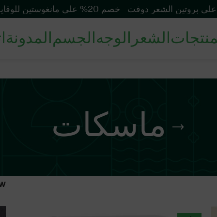
خصم 20% على مانغوستين للوقاية من الشمس
منتجات
الشعر
الوجه
الجسم
المدونة
ا
ماسكات
w