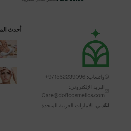
أحدث الم
واتساب: 971562239096+
البريد الإلكتروني:
Care@doftcosmetics.com
دبي، الامارات العربية المتحدة