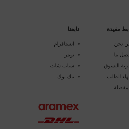
بط مفيدة
تابعنا
ن نحن
انستاقرام
صل بنا
تويتر
ربة التسوق
سناب شات
هاء الطلب
تيك توك
لمفضلة