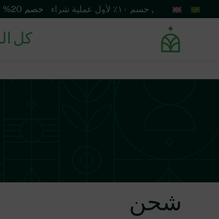
احصل على حسم ١٠٪ لأول عملية شراء
خصم 20% على بروتين الشعر دوفت
كل ال
شحن