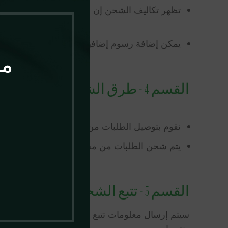
تظهر تكاليف الشحن إن وجدت في صفحة الشراء بع
يمكن إضافة رسوم إضافية عند الشحن إلى المناطق ا
مر
القسم 4 - طرق الشحن
نقوم بتوصيل الطلبات من خلال شركائنا DHL و Aramex إلى جميع دول الخليج العربي وأوروبا وأمريكا وكندا وأستراليا.
يتم شحن الطلبات من مستودعاتنا في الإمارات الع
القسم 5 - تتبع الشحنة
سيتم إرسال معلومات تتبع الشحنة عبر البريد الإل