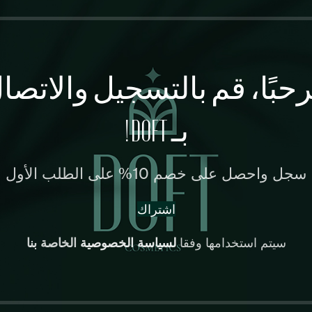
د إدخال تفاصيل العنوان.
لنائية أو في حالة البضائع الكبيرة والثقيلة. سيتم إخطارك بأ
حبًا، قم بالتسجيل والاتصا
بـ DOFT!
سجل واحصل على خصم 10% على الطلب الأول
ربية المتحدة أو من مملكة البحرين.
اشتراك
سيتم استخدامها وفقا
لسياسة الخصوصية
الخاصة بنا
كتروني والرسائل النصية المسجلة في الطلب ، ويمكنك تسجيل 