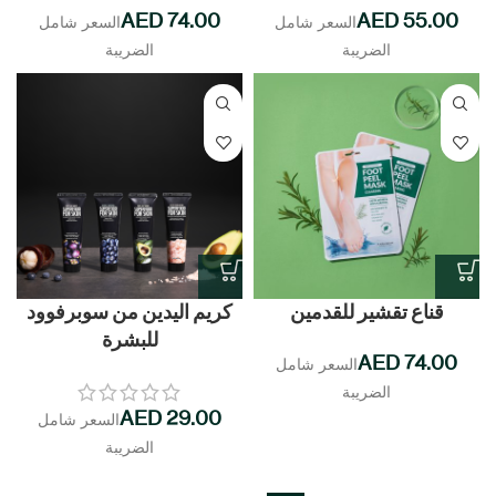
AED
AED
قناع تقشير للقدمين
كريم اليدين من سوبرفوود
للبشرة
AED
AED