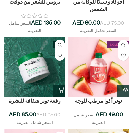
أفوكادو سيكا للوقاية من
بروتين للشعر من دوفت
الشمس
AED
AED
60.00
AED
75.00
-11%
SOLD OUT
تونر أكوا مرطب للوجه
رقعة تونر شفافة للبشرة
AED
85.00
AED
AED
95.00