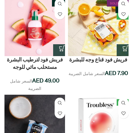
NEW
SOLD OUT
NEW
رائج
فريش فود قناع وجه للبشرة
فريش فود لترطيب البشرة
مستحلب مائي للوجه
AED
AED
رائج